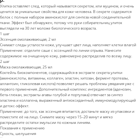
Улитка оставляет след, который называется секретом, или муцином, и очень
ценится за уникальные свойства для кожи человека. В секрете содержится
белок с полным набором аминокислот для синтеза новой соединительной
ткани. Эффект был обнаружен, потому что руки собирательниц улиток
выглядели на 30 лет моложе биологического возраста.
1 шаг
Эссенция омолаживающая, 2 мл
Снимает следы усталости кожи, улучшает цвет лица, наполняет клетки влагой
Применение: отделите саше с эссенцией по линии отрыва. Нанесите
содержимое на очищенную кожу, равномерно распределив по всему лицу.
2 шаг
Маска омолаживающая, 25 мл
Коктейль биокомпонентов, содержащийся в экстракте секрета улитки
(аминокислоты, витамины, коллаген, эластин, хитозан, фермент протеазы,
аллантоин, гликолевая кислота) позволяет решать проблемы увядания уже с
первого применения. Дополнительный комплекс ингредиентов (аденозин,
бета-глюкан, экстракты агавы голубой и портулака) отвечает за синтез
эластина и коллагена, выраженный антиоксидантный, иммуномодулирующий
и детокс-эффект.
Применение: до того, как эссенция впитается, достаньте маску из упаковки и
поместите её на лицо. Снимите маску через 15–20 минут и мягко
распределите остатки эмульсии по кожным линиям.
Показания к применению
Сухость, шелушения