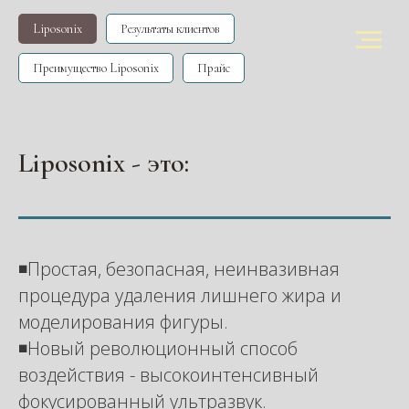
Liposonix
Результаты клиентов
Преимущество Liposonix
Прайс
Liposonix - это:
◾️Простая, безопасная, неинвазивная
процедура удаления лишнего жира и
моделирования фигуры.
◾️Новый революционный способ
воздействия - высокоинтенсивный
фокусированный ультразвук.